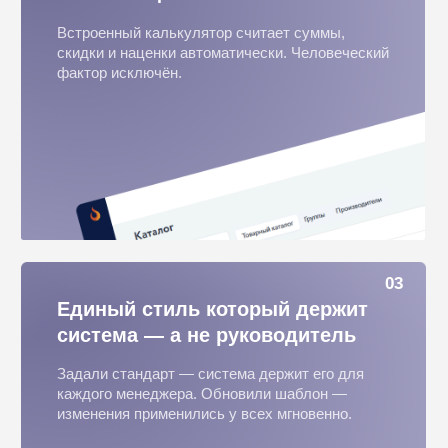
каждого КП в реальном времени
Когда открыли, сколько времени смотрели,
какие разделы изучали — всё в одном экране.
Звоните когда клиент горячий.
05
Всё по полочкам — доступ к
любому КП за 10 секунд
Нужно найти КП трёхмесячной давности —
открыли систему и нашли. Без звонков
менеджеру и поиска по почте.