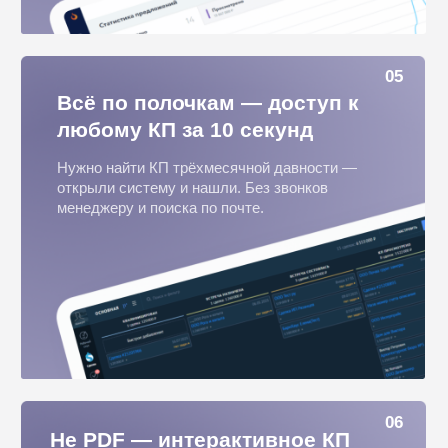
Загрузите всю номенклатуру
1000+ позиций с ценами, фото и
характеристиками — всегда под рукой
Интеграция с АМО, Битрикс24
Менеджер создаёт КП в привычном