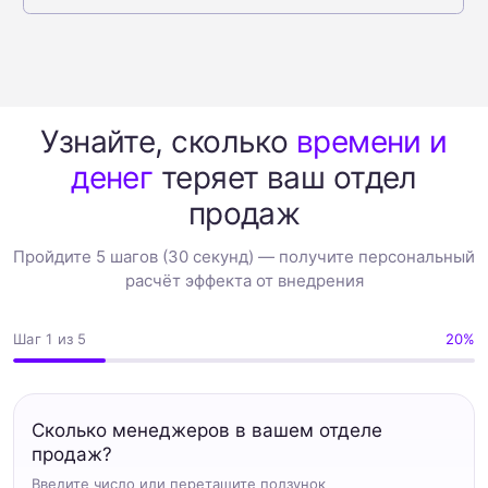
Узнайте, сколько
времени и
Один
продукт решает
денег
теряет ваш отдел
все проблемы в
продаж
управление КП.
Пройдите 5 шагов (30 секунд) — получите персональный
расчёт эффекта от внедрения
Быстро. Одинаково. Под контролем.
Шаг
1
из 5
20%
01
Было 20-30 минут. Стало 5
минут.
Сколько менеджеров в вашем отделе
продаж?
Менеджер не выходит из CRM: выбрал
Введите число или перетащите ползунок
позиции, смета пересчиталась сама, одна