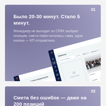
03
Единый стиль который держит
система — а не руководитель
Задали стандарт — система держит его для
каждого менеджера. Обновили шаблон —
изменения применились у всех мгновенно.
04
Не гадайте — знайте. Аналитика