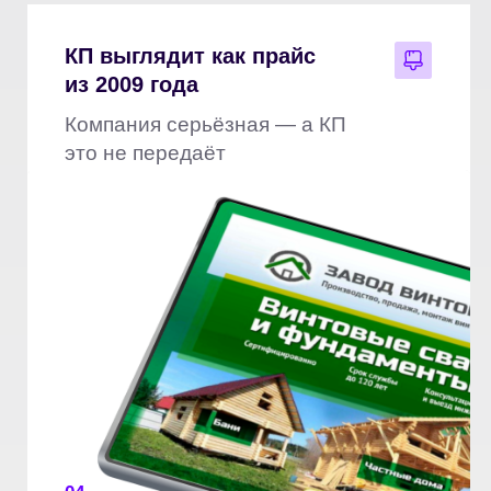
04
Менеджер звонит наугад —
«вы посмотрели наше КП?»
Неловкий звонок вместо точного
момента для дожима