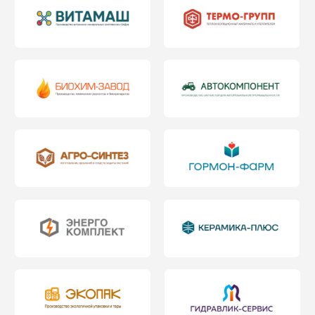
Альфа-Виктория
Производство промышленных
насосов и гидравлики
+2,4 млн. рублей в год
40-55 часов/месяц
Радиант
Производство упаковочного
оборудования