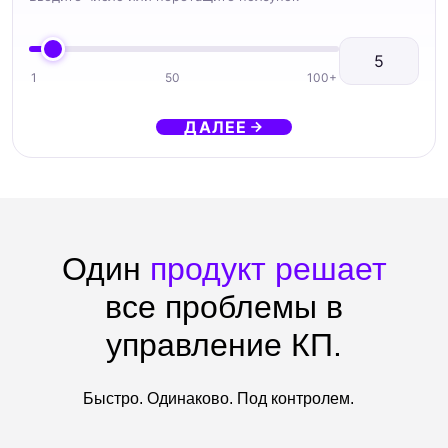
кнопка — КП отправлено.
1
50
100+
ДАЛЕЕ
02
Смета без ошибок — даже на
200 позиций
Встроенный калькулятор считает суммы,
скидки и наценки автоматически. Человеческий
фактор исключён.